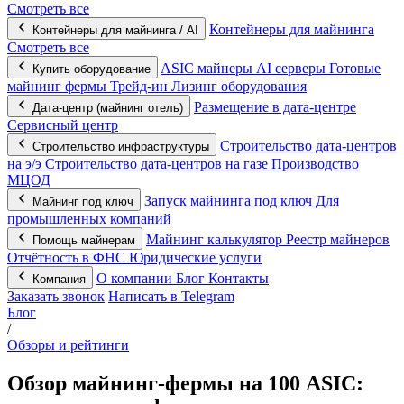
Смотреть все
Контейнеры для майнинга
Контейнеры для майнинга / AI
Смотреть все
ASIC майнеры
AI серверы
Готовые
Купить оборудование
майнинг фермы
Трейд-ин
Лизинг оборудования
Размещение в дата-центре
Дата-центр (майнинг отель)
Сервисный центр
Строительство дата-центров
Строительство инфраструктуры
на э/э
Строительство дата-центров на газе
Производство
МЦОД
Запуск майнинга под ключ
Для
Майнинг под ключ
промышленных компаний
Майнинг калькулятор
Реестр майнеров
Помощь майнерам
Отчётность в ФНС
Юридические услуги
О компании
Блог
Контакты
Компания
Заказать звонок
Написать в Telegram
Блог
/
Обзоры и рейтинги
Обзор майнинг‑фермы на 100 ASIC: