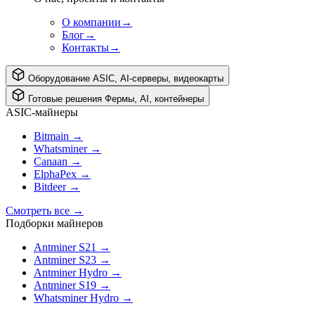
О компании
→
Блог
→
Контакты
→
Оборудование
ASIC, AI-серверы, видеокарты
Готовые решения
Фермы, AI, контейнеры
ASIC-майнеры
Bitmain
→
Whatsminer
→
Canaan
→
ElphaPex
→
Bitdeer
→
Смотреть все
→
Подборки майнеров
Antminer S21
→
Antminer S23
→
Antminer Hydro
→
Antminer S19
→
Whatsminer Hydro
→