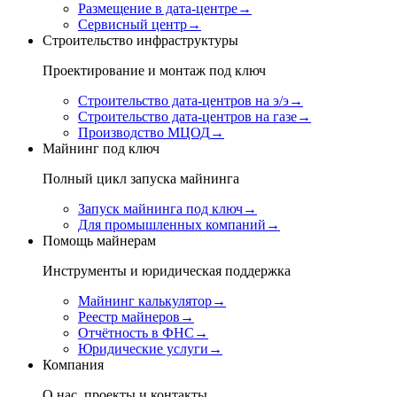
Размещение в дата-центре
→
Сервисный центр
→
Строительство инфраструктуры
Проектирование и монтаж под ключ
Строительство дата-центров на э/э
→
Строительство дата-центров на газе
→
Производство МЦОД
→
Майнинг под ключ
Полный цикл запуска майнинга
Запуск майнинга под ключ
→
Для промышленных компаний
→
Помощь майнерам
Инструменты и юридическая поддержка
Майнинг калькулятор
→
Реестр майнеров
→
Отчётность в ФНС
→
Юридические услуги
→
Компания
О нас, проекты и контакты