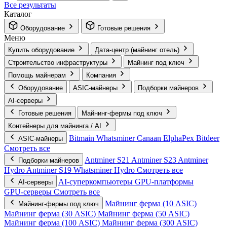
Все результаты
Каталог
Оборудование
Готовые решения
Меню
Купить оборудование
Дата-центр (майнинг отель)
Строительство инфраструктуры
Майнинг под ключ
Помощь майнерам
Компания
Оборудование
ASIC-майнеры
Подборки майнеров
AI‑серверы
Готовые решения
Майнинг-фермы под ключ
Контейнеры для майнинга / AI
Bitmain
Whatsminer
Canaan
ElphaPex
Bitdeer
ASIC-майнеры
Смотреть все
Antminer S21
Antminer S23
Antminer
Подборки майнеров
Hydro
Antminer S19
Whatsminer Hydro
Смотреть все
AI‑суперкомпьютеры
GPU‑платформы
AI‑серверы
GPU‑серверы
Смотреть все
Майнинг ферма (10 ASIC)
Майнинг-фермы под ключ
Майнинг ферма (30 ASIC)
Майнинг ферма (50 ASIC)
Майнинг ферма (100 ASIC)
Майнинг ферма (300 ASIC)