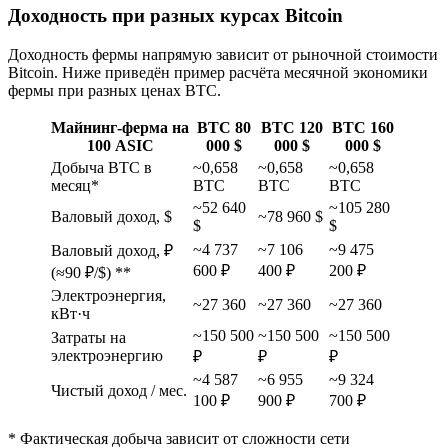
Доходность при разных курсах Bitcoin
Доходность фермы напрямую зависит от рыночной стоимости
Bitcoin. Ниже приведён пример расчёта месячной экономики
фермы при разных ценах BTC.
Майнинг‑ферма на
BTC 80
BTC 120
BTC 160
100 ASIC
000 $
000 $
000 $
Добыча BTC в
~0,658
~0,658
~0,658
месяц*
BTC
BTC
BTC
~52 640
~105 280
Валовый доход, $
~78 960 $
$
$
~4 737
~7 106
~9 475
Валовый доход, ₽
600 ₽
400 ₽
200 ₽
(≈90 ₽/$) **
Электроэнергия,
~27 360
~27 360
~27 360
кВт·ч
~150 500
~150 500
~150 500
Затраты на
электроэнергию
₽
₽
₽
~4 587
~6 955
~9 324
Чистый доход / мес.
100 ₽
900 ₽
700 ₽
* Фактическая добыча зависит от сложности сети