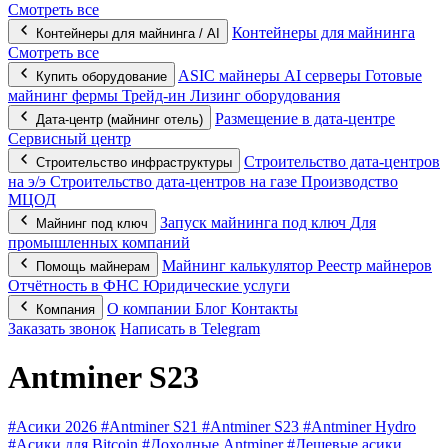
Смотреть все
Контейнеры для майнинга
Контейнеры для майнинга / AI
Смотреть все
ASIC майнеры
AI серверы
Готовые
Купить оборудование
майнинг фермы
Трейд-ин
Лизинг оборудования
Размещение в дата-центре
Дата-центр (майнинг отель)
Сервисный центр
Строительство дата-центров
Строительство инфраструктуры
на э/э
Строительство дата-центров на газе
Производство
МЦОД
Запуск майнинга под ключ
Для
Майнинг под ключ
промышленных компаний
Майнинг калькулятор
Реестр майнеров
Помощь майнерам
Отчётность в ФНС
Юридические услуги
О компании
Блог
Контакты
Компания
Заказать звонок
Написать в Telegram
Antminer S23
#Асики 2026
#Antminer S21
#Antminer S23
#Antminer Hydro
#Асики для Bitcoin
#Доходные Antminer
#Дешевые асики