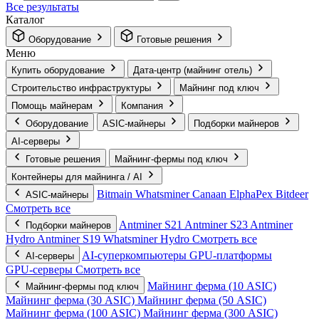
Все результаты
Каталог
Оборудование
Готовые решения
Меню
Купить оборудование
Дата-центр (майнинг отель)
Строительство инфраструктуры
Майнинг под ключ
Помощь майнерам
Компания
Оборудование
ASIC-майнеры
Подборки майнеров
AI‑серверы
Готовые решения
Майнинг-фермы под ключ
Контейнеры для майнинга / AI
Bitmain
Whatsminer
Canaan
ElphaPex
Bitdeer
ASIC-майнеры
Смотреть все
Antminer S21
Antminer S23
Antminer
Подборки майнеров
Hydro
Antminer S19
Whatsminer Hydro
Смотреть все
AI‑суперкомпьютеры
GPU‑платформы
AI‑серверы
GPU‑серверы
Смотреть все
Майнинг ферма (10 ASIC)
Майнинг-фермы под ключ
Майнинг ферма (30 ASIC)
Майнинг ферма (50 ASIC)
Майнинг ферма (100 ASIC)
Майнинг ферма (300 ASIC)