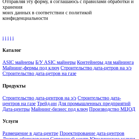
Отправляя эту форму, я соглашаюсь с правилами обработки и
хранения
моих данных в соответствии с политикой
конфиденциальности
i
i
i
i
i
Каталог
ASIC майнеры
Б/У ASIC майнеры
Контейнеры для майнинга
Майнинг-фермы под ключ
Строительство дата-цетров на э/э
Строительство дата-цетров на газе
Продукты
Строительство дата-центров на э/э
Строительство дата-
центров на газе
Трейд-ин
Для промышленных предприятий
Дата-центры
Майнинг-бизнес под ключ
Производство МЦОД
Услуги
Размещение в дата-центре
Проектирование дата-центров
Лизинг оборудования
Сервисный центр
Юридические услуги