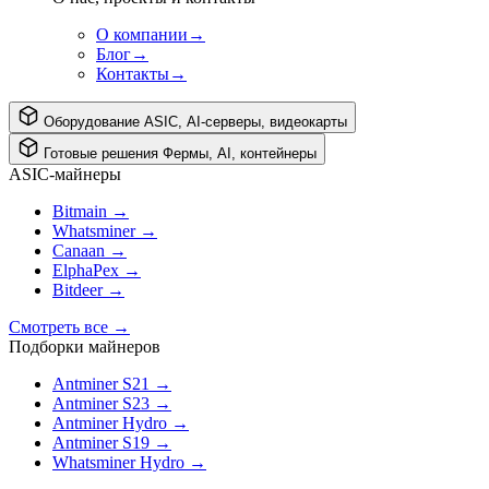
О компании
→
Блог
→
Контакты
→
Оборудование
ASIC, AI-серверы, видеокарты
Готовые решения
Фермы, AI, контейнеры
ASIC-майнеры
Bitmain
→
Whatsminer
→
Canaan
→
ElphaPex
→
Bitdeer
→
Смотреть все
→
Подборки майнеров
Antminer S21
→
Antminer S23
→
Antminer Hydro
→
Antminer S19
→
Whatsminer Hydro
→