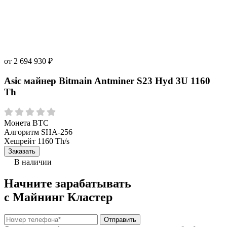
от
2 694 930
₽
Asic майнер Bitmain Antminer S23 Hyd 3U 1160
Th
Монета
BTC
Алгоритм
SHA-256
Хешрейт
1160 Th/s
Заказать
В наличии
Начните зарабатывать
с Майнинг Кластер
Отправить