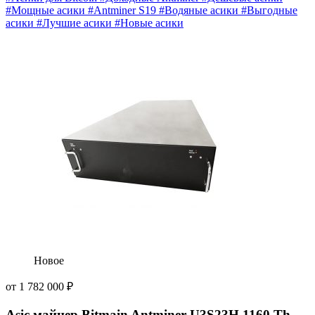
#Мощные асики
#Antminer S19
#Водяные асики
#Выгодные
асики
#Лучшие асики
#Новые асики
Новое
от
1 782 000
₽
Asic майнер Bitmain Antminer U3S23H 1160 Th