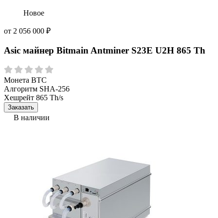
Новое
от
2 056 000
₽
Asic майнер Bitmain Antminer S23E U2H 865 Th
Монета
BTC
Алгоритм
SHA-256
Хешрейт
865 Th/s
Заказать
В наличии