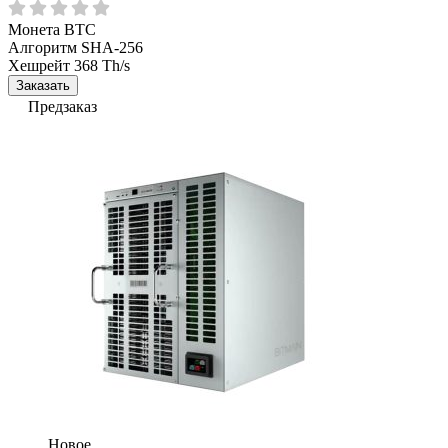
Монета
BTC
Алгоритм
SHA-256
Хешрейт
368 Th/s
Заказать
Предзаказ
Новое