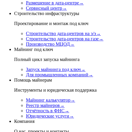
Размещение в дата-центре
→
Сервисный центр
→
Строительство инфраструктуры
Проектирование и монтаж под ключ
Строительство дата-центров на э/э
→
Строительство дата-центров на газе
→
Производство МЦОД
→
Майнинг под ключ
Полный цикл запуска майнинга
Запуск майнинга под ключ
→
Для промышленных компаний
→
Помощь майнерам
Инструменты и юридическая поддержка
Майнинг калькулятор
→
Реестр майнеров
→
Отчётность в ФНС
→
Юридические услуги
→
Компания
О нас, проекты и контакты