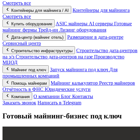
Смотреть все
Контейнеры для майнинга
Контейнеры для майнинга / AI
Смотреть все
ASIC майнеры
AI серверы
Готовые
Купить оборудование
майнинг фермы
Трейд-ин
Лизинг оборудования
Размещение в дата-центре
Дата-центр (майнинг отель)
Сервисный центр
Строительство дата-центров
Строительство инфраструктуры
на э/э
Строительство дата-центров на газе
Производство
МЦОД
Запуск майнинга под ключ
Для
Майнинг под ключ
промышленных компаний
Майнинг калькулятор
Реестр майнеров
Помощь майнерам
Отчётность в ФНС
Юридические услуги
О компании
Блог
Контакты
Компания
Заказать звонок
Написать в Telegram
Готовый майнинг-бизнес под ключ