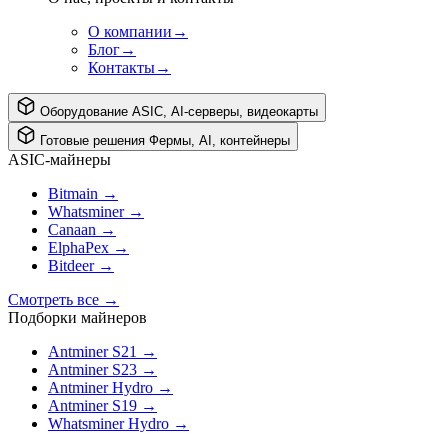
О компании
→
Блог
→
Контакты
→
Оборудование
ASIC, AI-серверы, видеокарты
Готовые решения
Фермы, AI, контейнеры
ASIC-майнеры
Bitmain
→
Whatsminer
→
Canaan
→
ElphaPex
→
Bitdeer
→
Смотреть все
→
Подборки майнеров
Antminer S21
→
Antminer S23
→
Antminer Hydro
→
Antminer S19
→
Whatsminer Hydro
→