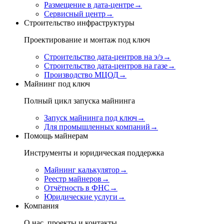
Размещение в дата-центре
→
Сервисный центр
→
Строительство инфраструктуры
Проектирование и монтаж под ключ
Строительство дата-центров на э/э
→
Строительство дата-центров на газе
→
Производство МЦОД
→
Майнинг под ключ
Полный цикл запуска майнинга
Запуск майнинга под ключ
→
Для промышленных компаний
→
Помощь майнерам
Инструменты и юридическая поддержка
Майнинг калькулятор
→
Реестр майнеров
→
Отчётность в ФНС
→
Юридические услуги
→
Компания
О нас, проекты и контакты