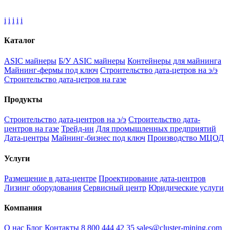
i
i
i
i
i
Каталог
ASIC майнеры
Б/У ASIC майнеры
Контейнеры для майнинга
Майнинг-фермы под ключ
Строительство дата-цетров на э/э
Строительство дата-цетров на газе
Продукты
Строительство дата-центров на э/э
Строительство дата-
центров на газе
Трейд-ин
Для промышленных предприятий
Дата-центры
Майнинг-бизнес под ключ
Производство МЦОД
Услуги
Размещение в дата-центре
Проектирование дата-центров
Лизинг оборудования
Сервисный центр
Юридические услуги
Компания
О нас
Блог
Контакты
8 800 444 42 35
sales@cluster-mining.com