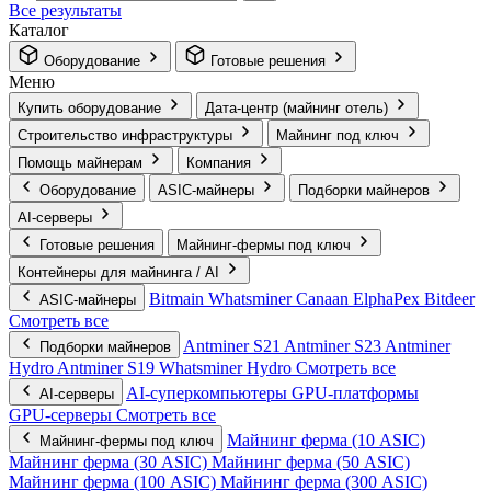
Все результаты
Каталог
Оборудование
Готовые решения
Меню
Купить оборудование
Дата-центр (майнинг отель)
Строительство инфраструктуры
Майнинг под ключ
Помощь майнерам
Компания
Оборудование
ASIC-майнеры
Подборки майнеров
AI‑серверы
Готовые решения
Майнинг-фермы под ключ
Контейнеры для майнинга / AI
Bitmain
Whatsminer
Canaan
ElphaPex
Bitdeer
ASIC-майнеры
Смотреть все
Antminer S21
Antminer S23
Antminer
Подборки майнеров
Hydro
Antminer S19
Whatsminer Hydro
Смотреть все
AI‑суперкомпьютеры
GPU‑платформы
AI‑серверы
GPU‑серверы
Смотреть все
Майнинг ферма (10 ASIC)
Майнинг-фермы под ключ
Майнинг ферма (30 ASIC)
Майнинг ферма (50 ASIC)
Майнинг ферма (100 ASIC)
Майнинг ферма (300 ASIC)