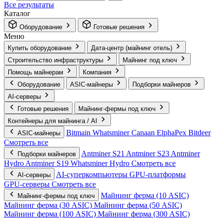
Все результаты
Каталог
Оборудование
Готовые решения
Меню
Купить оборудование
Дата-центр (майнинг отель)
Строительство инфраструктуры
Майнинг под ключ
Помощь майнерам
Компания
Оборудование
ASIC-майнеры
Подборки майнеров
AI‑серверы
Готовые решения
Майнинг-фермы под ключ
Контейнеры для майнинга / AI
Bitmain
Whatsminer
Canaan
ElphaPex
Bitdeer
ASIC-майнеры
Смотреть все
Antminer S21
Antminer S23
Antminer
Подборки майнеров
Hydro
Antminer S19
Whatsminer Hydro
Смотреть все
AI‑суперкомпьютеры
GPU‑платформы
AI‑серверы
GPU‑серверы
Смотреть все
Майнинг ферма (10 ASIC)
Майнинг-фермы под ключ
Майнинг ферма (30 ASIC)
Майнинг ферма (50 ASIC)
Майнинг ферма (100 ASIC)
Майнинг ферма (300 ASIC)