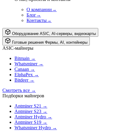
О компании
→
Блог
→
Контакты
→
Оборудование
ASIC, AI-серверы, видеокарты
Готовые решения
Фермы, AI, контейнеры
ASIC-майнеры
Bitmain
→
Whatsminer
→
Canaan
→
ElphaPex
→
Bitdeer
→
Смотреть все
→
Подборки майнеров
Antminer S21
→
Antminer S23
→
Antminer Hydro
→
Antminer S19
→
Whatsminer Hydro
→