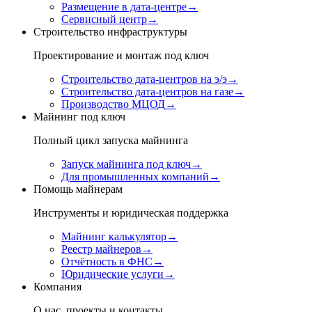
Размещение в дата-центре
→
Сервисный центр
→
Строительство инфраструктуры
Проектирование и монтаж под ключ
Строительство дата-центров на э/э
→
Строительство дата-центров на газе
→
Производство МЦОД
→
Майнинг под ключ
Полный цикл запуска майнинга
Запуск майнинга под ключ
→
Для промышленных компаний
→
Помощь майнерам
Инструменты и юридическая поддержка
Майнинг калькулятор
→
Реестр майнеров
→
Отчётность в ФНС
→
Юридические услуги
→
Компания
О нас, проекты и контакты