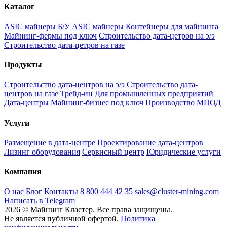
Каталог
ASIC майнеры
Б/У ASIC майнеры
Контейнеры для майнинга
Майнинг-фермы под ключ
Строительство дата-цетров на э/э
Строительство дата-цетров на газе
Продукты
Строительство дата-центров на э/э
Строительство дата-
центров на газе
Трейд-ин
Для промышленных предприятий
Дата-центры
Майнинг-бизнес под ключ
Производство МЦОД
Услуги
Размещение в дата-центре
Проектирование дата-центров
Лизинг оборудования
Сервисный центр
Юридические услуги
Компания
О нас
Блог
Контакты
8 800 444 42 35
sales@cluster-mining.com
Написать в Telegram
2026 © Майнинг Кластер. Все права защищены.
Не является публичной офертой.
Политика