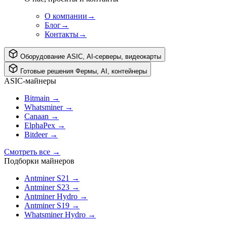
О компании
→
Блог
→
Контакты
→
Оборудование
ASIC, AI-серверы, видеокарты
Готовые решения
Фермы, AI, контейнеры
ASIC-майнеры
Bitmain
→
Whatsminer
→
Canaan
→
ElphaPex
→
Bitdeer
→
Смотреть все
→
Подборки майнеров
Antminer S21
→
Antminer S23
→
Antminer Hydro
→
Antminer S19
→
Whatsminer Hydro
→