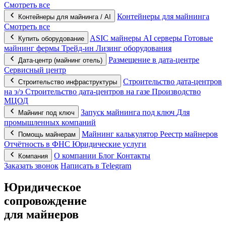
Смотреть все
Контейнеры для майнинга
Контейнеры для майнинга / AI
Смотреть все
ASIC майнеры
AI серверы
Готовые
Купить оборудование
майнинг фермы
Трейд-ин
Лизинг оборудования
Размещение в дата-центре
Дата-центр (майнинг отель)
Сервисный центр
Строительство дата-центров
Строительство инфраструктуры
на э/э
Строительство дата-центров на газе
Производство
МЦОД
Запуск майнинга под ключ
Для
Майнинг под ключ
промышленных компаний
Майнинг калькулятор
Реестр майнеров
Помощь майнерам
Отчётность в ФНС
Юридические услуги
О компании
Блог
Контакты
Компания
Заказать звонок
Написать в Telegram
Юридическое
сопровождение
для майнеров