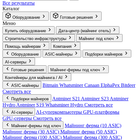
Все результаты
Каталог
Оборудование
Готовые решения
Меню
Купить оборудование
Дата-центр (майнинг отель)
Строительство инфраструктуры
Майнинг под ключ
Помощь майнерам
Компания
Оборудование
ASIC-майнеры
Подборки майнеров
AI‑серверы
Готовые решения
Майнинг-фермы под ключ
Контейнеры для майнинга / AI
Bitmain
Whatsminer
Canaan
ElphaPex
Bitdeer
ASIC-майнеры
Смотреть все
Antminer S21
Antminer S23
Antminer
Подборки майнеров
Hydro
Antminer S19
Whatsminer Hydro
Смотреть все
AI‑суперкомпьютеры
GPU‑платформы
AI‑серверы
GPU‑серверы
Смотреть все
Майнинг ферма (10 ASIC)
Майнинг-фермы под ключ
Майнинг ферма (30 ASIC)
Майнинг ферма (50 ASIC)
Майнинг ферма (100 ASIC)
Майнинг ферма (300 ASIC)