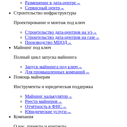
Размещение в дата-центре
→
Сервисный центр
→
Строительство инфраструктуры
Проектирование и монтаж под ключ
Строительство дата-центров на э/э
→
Строительство дата-центров на газе
→
Производство МЦОД
→
Майнинг под ключ
Полный цикл запуска майнинга
Запуск майнинга под ключ
→
Для промышленных компаний
→
Помощь майнерам
Инструменты и юридическая поддержка
Майнинг калькулятор
→
Реестр майнеров
→
Отчётность в ФНС
→
Юридические услуги
→
Компания
О нас, проекты и контакты