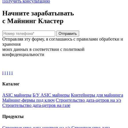
Получить консультацию
Начните зарабатывать
с Майнинг Кластер
Отправить
Отправляя эту форму, я соглашаюсь с правилами обработки и
хранения
моих данных в соответствии с политикой
конфиденциальности
i
i
i
i
i
Каталог
ASIC майнеры
Б/У ASIC майнеры
Контейнеры для майнинга
Майнинг-фермы под ключ
Строительство дата-цетров на э/э
Строительство дата-цетров на газе
Продукты
Строительство дата-центров на э/э
Строительство дата-