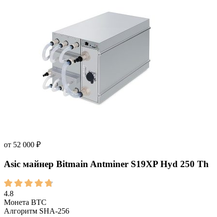
от
52 000
₽
Asic майнер Bitmain Antminer S19XP Hyd 250 Th
4.8
Монета
BTC
Алгоритм
SHA-256