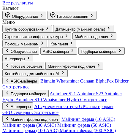
Все результаты
Каталог
Оборудование
Готовые решения
Меню
Купить оборудование
Дата-центр (майнинг отель)
Строительство инфраструктуры
Майнинг под ключ
Помощь майнерам
Компания
Оборудование
ASIC-майнеры
Подборки майнеров
AI‑серверы
Готовые решения
Майнинг-фермы под ключ
Контейнеры для майнинга / AI
Bitmain
Whatsminer
Canaan
ElphaPex
Bitdeer
ASIC-майнеры
Смотреть все
Antminer S21
Antminer S23
Antminer
Подборки майнеров
Hydro
Antminer S19
Whatsminer Hydro
Смотреть все
AI‑суперкомпьютеры
GPU‑платформы
AI‑серверы
GPU‑серверы
Смотреть все
Майнинг ферма (10 ASIC)
Майнинг-фермы под ключ
Майнинг ферма (30 ASIC)
Майнинг ферма (50 ASIC)
Майнинг ферма (100 ASIC)
Майнинг ферма (300 ASIC)