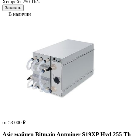
Хешрейт
250 Th/s
Заказать
В наличии
от
53 000
₽
Asic майнер Bitmain Antminer S19XP Hyd 255 Th