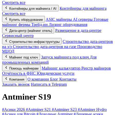
Смотреть все
Контейнеры для майнинга
Контейнеры для майнинга / AI
Смотреть все
ASIC майнеры
AI серверы
Готовые
Купить оборудование
майнинг фермы
Трейд-ин
Лизинг оборудования
Размещение в дата-центре
Дата-центр (майнинг отель)
Сервисный центр
Строительство дата-центров
Строительство инфраструктуры
на э/э
Строительство дата-центров на газе
Производство
МЦОД
Запуск майнинга под ключ
Для
Майнинг под ключ
промышленных компаний
Майнинг калькулятор
Реестр майнеров
Помощь майнерам
Отчётность в ФНС
Юридические услуги
О компании
Блог
Контакты
Компания
Заказать звонок
Написать в Telegram
Antminer S19
#Асики 2026
#Antminer S21
#Antminer S23
#Antminer Hydro
#Асики для Bitcoin
#Доходные Antminer
#Дешевые асики