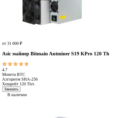
от
31 000
₽
Asic майнер Bitmain Antminer S19 KPro 120 Th
4.7
Монета
BTC
Алгоритм
SHA-256
Хешрейт
120 Th/s
Заказать
В наличии