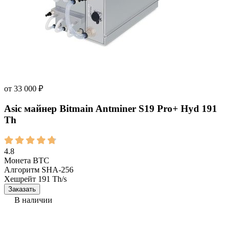
от
33 000
₽
Asic майнер Bitmain Antminer S19 Pro+ Hyd 191
Th
4.8
Монета
BTC
Алгоритм
SHA-256
Хешрейт
191 Th/s
Заказать
В наличии