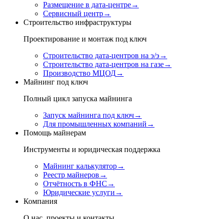
Размещение в дата-центре
→
Сервисный центр
→
Строительство инфраструктуры
Проектирование и монтаж под ключ
Строительство дата-центров на э/э
→
Строительство дата-центров на газе
→
Производство МЦОД
→
Майнинг под ключ
Полный цикл запуска майнинга
Запуск майнинга под ключ
→
Для промышленных компаний
→
Помощь майнерам
Инструменты и юридическая поддержка
Майнинг калькулятор
→
Реестр майнеров
→
Отчётность в ФНС
→
Юридические услуги
→
Компания
О нас, проекты и контакты