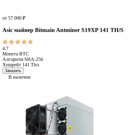
от
57 000
₽
Asic майнер Bitmain Antminer S19XP 141 TH/S
4.7
Монета
BTC
Алгоритм
SHA-256
Хешрейт
141 Th/s
Заказать
В наличии