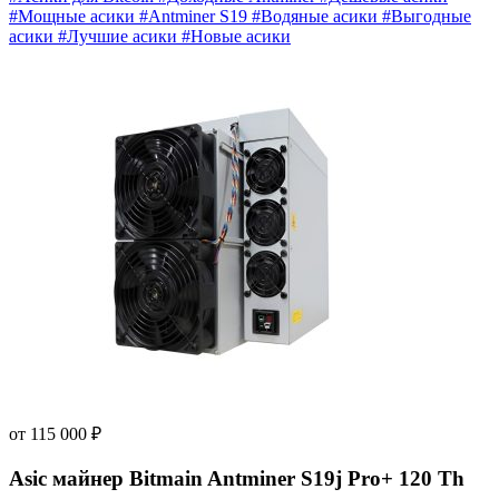
#Мощные асики
#Antminer S19
#Водяные асики
#Выгодные
асики
#Лучшие асики
#Новые асики
от
115 000
₽
Asic майнер Bitmain Antminer S19j Pro+ 120 Th