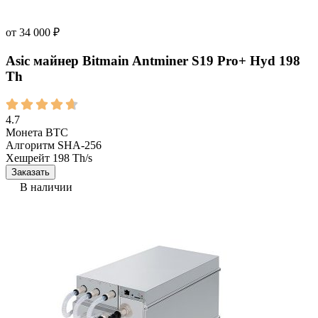
от
34 000
₽
Asic майнер Bitmain Antminer S19 Pro+ Hyd 198
Th
4.7
Монета
BTC
Алгоритм
SHA-256
Хешрейт
198 Th/s
Заказать
В наличии