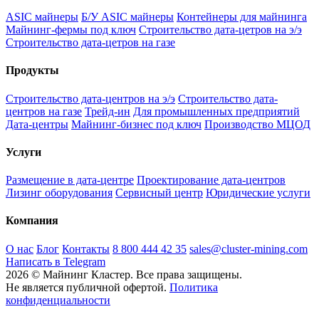
ASIC майнеры
Б/У ASIC майнеры
Контейнеры для майнинга
Майнинг-фермы под ключ
Строительство дата-цетров на э/э
Строительство дата-цетров на газе
Продукты
Строительство дата-центров на э/э
Строительство дата-
центров на газе
Трейд-ин
Для промышленных предприятий
Дата-центры
Майнинг-бизнес под ключ
Производство МЦОД
Услуги
Размещение в дата-центре
Проектирование дата-центров
Лизинг оборудования
Сервисный центр
Юридические услуги
Компания
О нас
Блог
Контакты
8 800 444 42 35
sales@cluster-mining.com
Написать в Telegram
2026 © Майнинг Кластер. Все права защищены.
Не является публичной офертой.
Политика
конфиденциальности