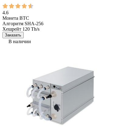
4.6
Монета
BTC
Алгоритм
SHA-256
Хешрейт
120 Th/s
Заказать
В наличии