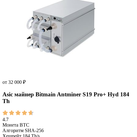
от
32 000
₽
Asic майнер Bitmain Antminer S19 Pro+ Hyd 184
Th
4.7
Монета
BTC
Алгоритм
SHA-256
Хешрейт
184 Th/s