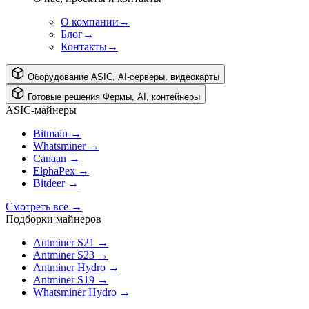
О компании
→
Блог
→
Контакты
→
Оборудование
ASIC, AI-серверы, видеокарты
Готовые решения
Фермы, AI, контейнеры
ASIC-майнеры
Bitmain
→
Whatsminer
→
Canaan
→
ElphaPex
→
Bitdeer
→
Смотреть все
→
Подборки майнеров
Antminer S21
→
Antminer S23
→
Antminer Hydro
→
Antminer S19
→
Whatsminer Hydro
→