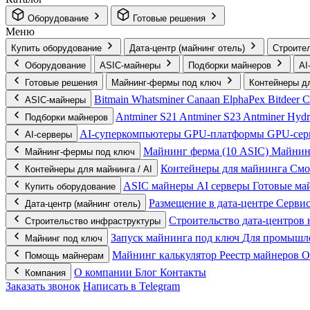
Оборудование
Готовые решения
Меню
Купить оборудование
Дата-центр (майнинг отель)
Строите
Оборудование
ASIC-майнеры
Подборки майнеров
AI
Готовые решения
Майнинг-фермы под ключ
Контейнеры дл
Bitmain
Whatsminer
Canaan
ElphaPex
Bitdeer
С
ASIC-майнеры
Antminer S21
Antminer S23
Antminer Hyd
Подборки майнеров
AI‑суперкомпьютеры
GPU‑платформы
GPU‑се
AI‑серверы
Майнинг ферма (10 ASIC)
Майнин
Майнинг-фермы под ключ
Контейнеры для майнинга
Смо
Контейнеры для майнинга / AI
ASIC майнеры
AI серверы
Готовые м
Купить оборудование
Размещение в дата-центре
Серви
Дата-центр (майнинг отель)
Строительство дата-центров 
Строительство инфраструктуры
Запуск майнинга под ключ
Для промышл
Майнинг под ключ
Майнинг калькулятор
Реестр майнеров
О
Помощь майнерам
О компании
Блог
Контакты
Компания
Заказать звонок
Написать в Telegram