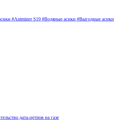
асики
#Antminer S19
#Водяные асики
#Выгодные асики
тельство дата-цетров на газе