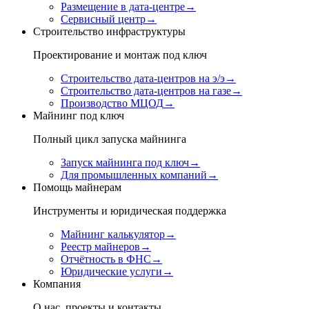
Размещение в дата-центре
→
Сервисный центр
→
Строительство инфраструктуры
Проектирование и монтаж под ключ
Строительство дата-центров на э/э
→
Строительство дата-центров на газе
→
Производство МЦОД
→
Майнинг под ключ
Полный цикл запуска майнинга
Запуск майнинга под ключ
→
Для промышленных компаний
→
Помощь майнерам
Инструменты и юридическая поддержка
Майнинг калькулятор
→
Реестр майнеров
→
Отчётность в ФНС
→
Юридические услуги
→
Компания
О нас, проекты и контакты