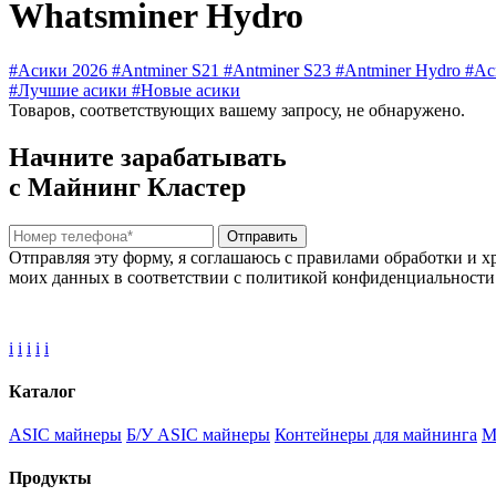
Whatsminer Hydro
#Асики 2026
#Antminer S21
#Antminer S23
#Antminer Hydro
#Ас
#Лучшие асики
#Новые асики
Товаров, соответствующих вашему запросу, не обнаружено.
Начните зарабатывать
с Майнинг Кластер
Отправить
Отправляя эту форму, я соглашаюсь с правилами обработки и х
моих данных в соответствии с политикой конфиденциальности
i
i
i
i
i
Каталог
ASIC майнеры
Б/У ASIC майнеры
Контейнеры для майнинга
М
Продукты