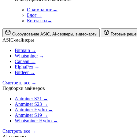
О компании
→
Блог
→
Контакты
→
Оборудование
ASIC, AI-серверы, видеокарты
Готовые реше
ASIC-майнеры
Bitmain
→
Whatsminer
→
Canaan
→
ElphaPex
→
Bitdeer
→
Смотреть все
→
Подборки майнеров
Antminer S21
→
Antminer S23
→
Antminer Hydro
→
Antminer S19
→
Whatsminer Hydro
→
Смотреть все
→
AI‑серверы