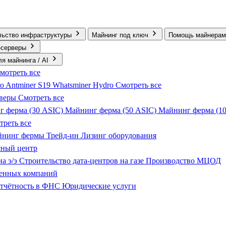
льство инфраструктуры
Майнинг под ключ
Помощь майнерам
‑серверы
я майнинга / AI
мотреть все
ro
Antminer S19
Whatsminer Hydro
Смотреть все
рверы
Смотреть все
г ферма (30 ASIC)
Майнинг ферма (50 ASIC)
Майнинг ферма (1
треть все
айнинг фермы
Трейд-ин
Лизинг оборудования
сный центр
на э/э
Строительство дата-центров на газе
Производство МЦОД
енных компаний
тчётность в ФНС
Юридические услуги