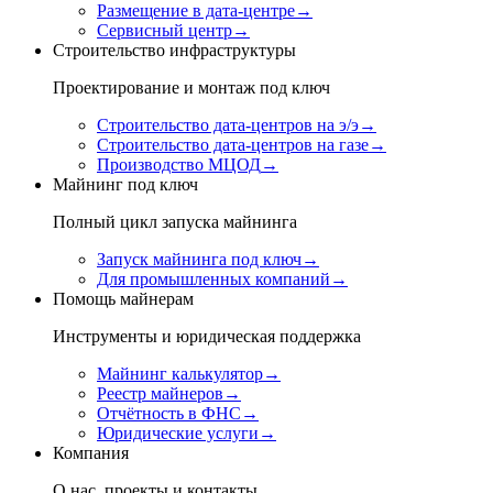
Размещение в дата-центре
→
Сервисный центр
→
Строительство инфраструктуры
Проектирование и монтаж под ключ
Строительство дата-центров на э/э
→
Строительство дата-центров на газе
→
Производство МЦОД
→
Майнинг под ключ
Полный цикл запуска майнинга
Запуск майнинга под ключ
→
Для промышленных компаний
→
Помощь майнерам
Инструменты и юридическая поддержка
Майнинг калькулятор
→
Реестр майнеров
→
Отчётность в ФНС
→
Юридические услуги
→
Компания
О нас, проекты и контакты