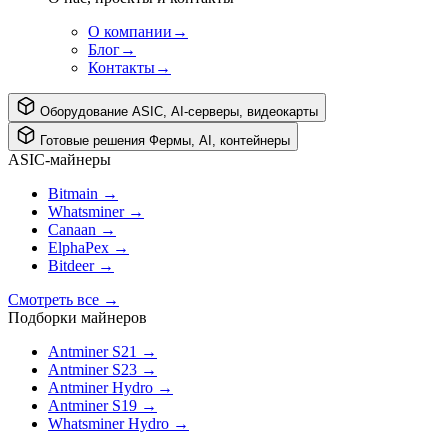
О компании
→
Блог
→
Контакты
→
Оборудование
ASIC, AI-серверы, видеокарты
Готовые решения
Фермы, AI, контейнеры
ASIC-майнеры
Bitmain
→
Whatsminer
→
Canaan
→
ElphaPex
→
Bitdeer
→
Смотреть все
→
Подборки майнеров
Antminer S21
→
Antminer S23
→
Antminer Hydro
→
Antminer S19
→
Whatsminer Hydro
→