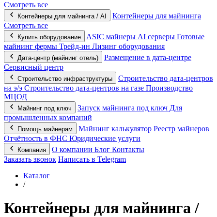
Смотреть все
Контейнеры для майнинга
Контейнеры для майнинга / AI
Смотреть все
ASIC майнеры
AI серверы
Готовые
Купить оборудование
майнинг фермы
Трейд-ин
Лизинг оборудования
Размещение в дата-центре
Дата-центр (майнинг отель)
Сервисный центр
Строительство дата-центров
Строительство инфраструктуры
на э/э
Строительство дата-центров на газе
Производство
МЦОД
Запуск майнинга под ключ
Для
Майнинг под ключ
промышленных компаний
Майнинг калькулятор
Реестр майнеров
Помощь майнерам
Отчётность в ФНС
Юридические услуги
О компании
Блог
Контакты
Компания
Заказать звонок
Написать в Telegram
Каталог
/
Контейнеры для майнинга /