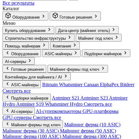
Все результаты
Каталог
Оборудование
Готовые решения
Меню
Купить оборудование
Дата-центр (майнинг отель)
Строительство инфраструктуры
Майнинг под ключ
Помощь майнерам
Компания
Оборудование
ASIC-майнеры
Подборки майнеров
AI‑серверы
Готовые решения
Майнинг-фермы под ключ
Контейнеры для майнинга / AI
Bitmain
Whatsminer
Canaan
ElphaPex
Bitdeer
ASIC-майнеры
Смотреть все
Antminer S21
Antminer S23
Antminer
Подборки майнеров
Hydro
Antminer S19
Whatsminer Hydro
Смотреть все
AI‑суперкомпьютеры
GPU‑платформы
AI‑серверы
GPU‑серверы
Смотреть все
Майнинг ферма (10 ASIC)
Майнинг-фермы под ключ
Майнинг ферма (30 ASIC)
Майнинг ферма (50 ASIC)
Майнинг ферма (100 ASIC)
Майнинг ферма (300 ASIC)