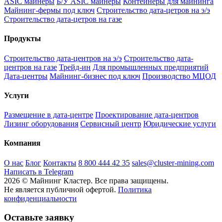
ASIC майнеры
Б/У ASIC майнеры
Контейнеры для майнинга
Майнинг-фермы под ключ
Строительство дата-цетров на э/э
Строительство дата-цетров на газе
Продукты
Строительство дата-центров на э/э
Строительство дата-
центров на газе
Трейд-ин
Для промышленных предприятий
Дата-центры
Майнинг-бизнес под ключ
Производство МЦОД
Услуги
Размещение в дата-центре
Проектирование дата-центров
Лизинг оборудования
Сервисный центр
Юридические услуги
Компания
О нас
Блог
Контакты
8 800 444 42 35
sales@cluster-mining.com
Написать в Telegram
2026 © Майнинг Кластер. Все права защищены.
Не является публичной офертой.
Политика
конфиденциальности
Оставьте заявку