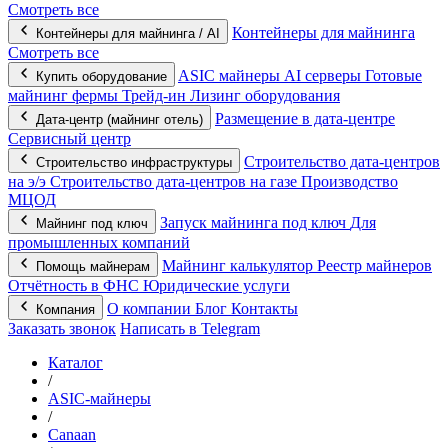
Смотреть все
Контейнеры для майнинга
Контейнеры для майнинга / AI
Смотреть все
ASIC майнеры
AI серверы
Готовые
Купить оборудование
майнинг фермы
Трейд-ин
Лизинг оборудования
Размещение в дата-центре
Дата-центр (майнинг отель)
Сервисный центр
Строительство дата-центров
Строительство инфраструктуры
на э/э
Строительство дата-центров на газе
Производство
МЦОД
Запуск майнинга под ключ
Для
Майнинг под ключ
промышленных компаний
Майнинг калькулятор
Реестр майнеров
Помощь майнерам
Отчётность в ФНС
Юридические услуги
О компании
Блог
Контакты
Компания
Заказать звонок
Написать в Telegram
Каталог
/
ASIC-майнеры
/
Canaan