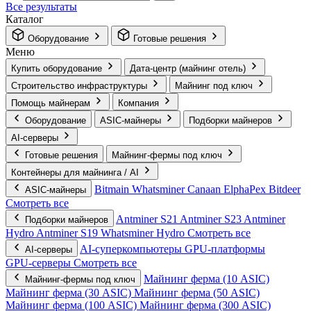
Все результаты
Каталог
Оборудование
Готовые решения
Меню
Купить оборудование
Дата-центр (майнинг отель)
Строительство инфраструктуры
Майнинг под ключ
Помощь майнерам
Компания
Оборудование
ASIC-майнеры
Подборки майнеров
AI‑серверы
Готовые решения
Майнинг-фермы под ключ
Контейнеры для майнинга / AI
Bitmain
Whatsminer
Canaan
ElphaPex
Bitdeer
ASIC-майнеры
Смотреть все
Antminer S21
Antminer S23
Antminer
Подборки майнеров
Hydro
Antminer S19
Whatsminer Hydro
Смотреть все
AI‑суперкомпьютеры
GPU‑платформы
AI‑серверы
GPU‑серверы
Смотреть все
Майнинг ферма (10 ASIC)
Майнинг-фермы под ключ
Майнинг ферма (30 ASIC)
Майнинг ферма (50 ASIC)
Майнинг ферма (100 ASIC)
Майнинг ферма (300 ASIC)