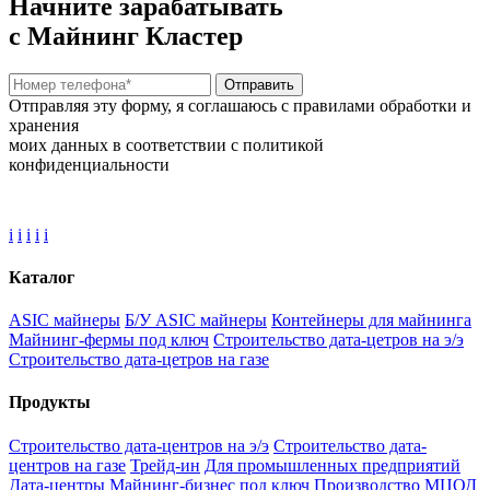
Начните зарабатывать
с Майнинг Кластер
Отправить
Отправляя эту форму, я соглашаюсь с правилами обработки и
хранения
моих данных в соответствии с политикой
конфиденциальности
i
i
i
i
i
Каталог
ASIC майнеры
Б/У ASIC майнеры
Контейнеры для майнинга
Майнинг-фермы под ключ
Строительство дата-цетров на э/э
Строительство дата-цетров на газе
Продукты
Строительство дата-центров на э/э
Строительство дата-
центров на газе
Трейд-ин
Для промышленных предприятий
Дата-центры
Майнинг-бизнес под ключ
Производство МЦОД