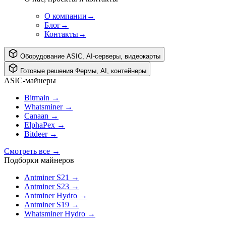
О компании
→
Блог
→
Контакты
→
Оборудование
ASIC, AI-серверы, видеокарты
Готовые решения
Фермы, AI, контейнеры
ASIC-майнеры
Bitmain
→
Whatsminer
→
Canaan
→
ElphaPex
→
Bitdeer
→
Смотреть все
→
Подборки майнеров
Antminer S21
→
Antminer S23
→
Antminer Hydro
→
Antminer S19
→
Whatsminer Hydro
→