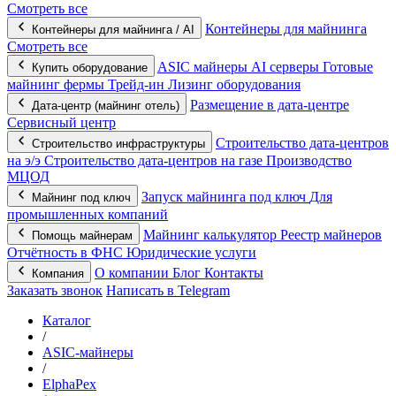
Смотреть все
Контейнеры для майнинга
Контейнеры для майнинга / AI
Смотреть все
ASIC майнеры
AI серверы
Готовые
Купить оборудование
майнинг фермы
Трейд-ин
Лизинг оборудования
Размещение в дата-центре
Дата-центр (майнинг отель)
Сервисный центр
Строительство дата-центров
Строительство инфраструктуры
на э/э
Строительство дата-центров на газе
Производство
МЦОД
Запуск майнинга под ключ
Для
Майнинг под ключ
промышленных компаний
Майнинг калькулятор
Реестр майнеров
Помощь майнерам
Отчётность в ФНС
Юридические услуги
О компании
Блог
Контакты
Компания
Заказать звонок
Написать в Telegram
Каталог
/
ASIC-майнеры
/
ElphaPex