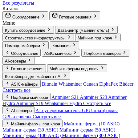
Все результаты
Каталог
Оборудование
Готовые решения
Меню
Купить оборудование
Дата-центр (майнинг отель)
Строительство инфраструктуры
Майнинг под ключ
Помощь майнерам
Компания
Оборудование
ASIC-майнеры
Подборки майнеров
AI‑серверы
Готовые решения
Майнинг-фермы под ключ
Контейнеры для майнинга / AI
Bitmain
Whatsminer
Canaan
ElphaPex
Bitdeer
ASIC-майнеры
Смотреть все
Antminer S21
Antminer S23
Antminer
Подборки майнеров
Hydro
Antminer S19
Whatsminer Hydro
Смотреть все
AI‑суперкомпьютеры
GPU‑платформы
AI‑серверы
GPU‑серверы
Смотреть все
Майнинг ферма (10 ASIC)
Майнинг-фермы под ключ
Майнинг ферма (30 ASIC)
Майнинг ферма (50 ASIC)
Майнинг ферма (100 ASIC)
Майнинг ферма (300 ASIC)