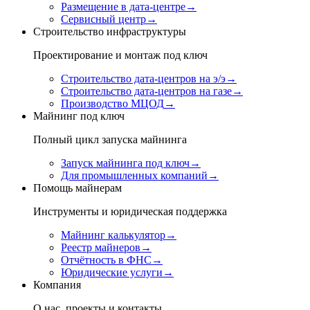
Размещение в дата-центре
→
Сервисный центр
→
Строительство инфраструктуры
Проектирование и монтаж под ключ
Строительство дата-центров на э/э
→
Строительство дата-центров на газе
→
Производство МЦОД
→
Майнинг под ключ
Полный цикл запуска майнинга
Запуск майнинга под ключ
→
Для промышленных компаний
→
Помощь майнерам
Инструменты и юридическая поддержка
Майнинг калькулятор
→
Реестр майнеров
→
Отчётность в ФНС
→
Юридические услуги
→
Компания
О нас, проекты и контакты