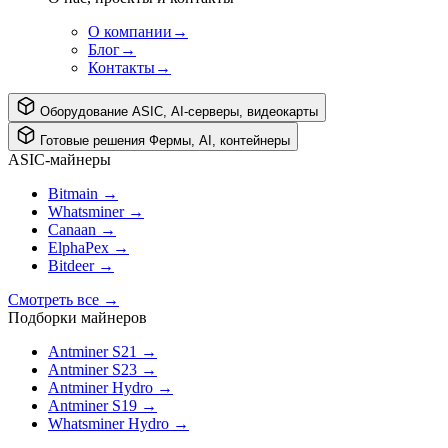
О компании
→
Блог
→
Контакты
→
Оборудование
ASIC, AI-серверы, видеокарты
Готовые решения
Фермы, AI, контейнеры
ASIC-майнеры
Bitmain
→
Whatsminer
→
Canaan
→
ElphaPex
→
Bitdeer
→
Смотреть все
→
Подборки майнеров
Antminer S21
→
Antminer S23
→
Antminer Hydro
→
Antminer S19
→
Whatsminer Hydro
→