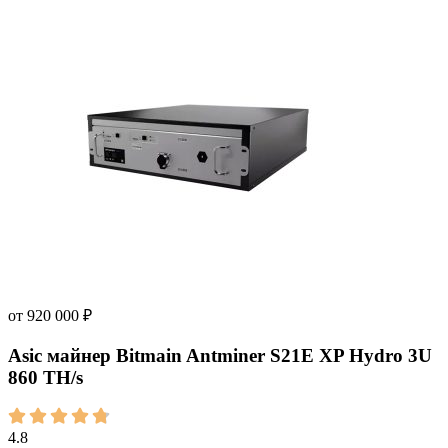
от
920 000
₽
Asic майнер Bitmain Antminer S21E XP Hydro 3U
860 TH/s
4.8