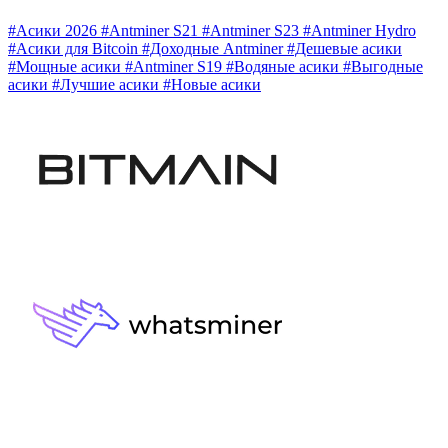
#Асики 2026
#Antminer S21
#Antminer S23
#Antminer Hydro
#Асики для Bitcoin
#Доходные Antminer
#Дешевые асики
#Мощные асики
#Antminer S19
#Водяные асики
#Выгодные
асики
#Лучшие асики
#Новые асики