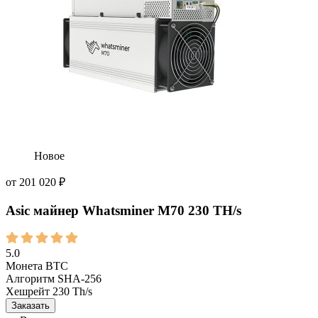
Новое
от
201 020
₽
Asic майнер Whatsminer M70 230 TH/s
5.0
Монета
BTC
Алгоритм
SHA-256
Хешрейт
230 Th/s
Заказать