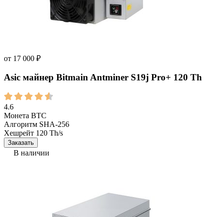
от
17 000
₽
Asic майнер Bitmain Antminer S19j Pro+ 120 Th
4.6
Монета
BTC
Алгоритм
SHA-256
Хешрейт
120 Th/s
Заказать
В наличии