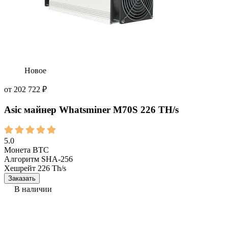
Новое
от
202 722
₽
Asic майнер Whatsminer M70S 226 TH/s
5.0
Монета
BTC
Алгоритм
SHA-256
Хешрейт
226 Th/s
Заказать
В наличии