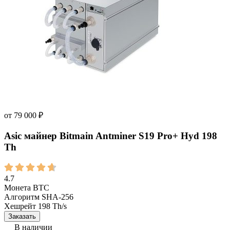
от
79 000
₽
Asic майнер Bitmain Antminer S19 Pro+ Hyd 198
Th
4.7
Монета
BTC
Алгоритм
SHA-256
Хешрейт
198 Th/s
Заказать
В наличии