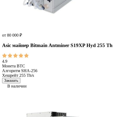
от
80 000
₽
Asic майнер Bitmain Antminer S19XP Hyd 255 Th
4.9
Монета
BTC
Алгоритм
SHA-256
Хешрейт
255 Th/s
Заказать
В наличии