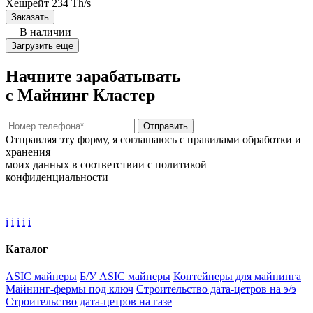
Хешрейт
234 Th/s
Заказать
В наличии
Загрузить еще
Начните зарабатывать
с Майнинг Кластер
Отправить
Отправляя эту форму, я соглашаюсь с правилами обработки и
хранения
моих данных в соответствии с политикой
конфиденциальности
i
i
i
i
i
Каталог
ASIC майнеры
Б/У ASIC майнеры
Контейнеры для майнинга
Майнинг-фермы под ключ
Строительство дата-цетров на э/э
Строительство дата-цетров на газе