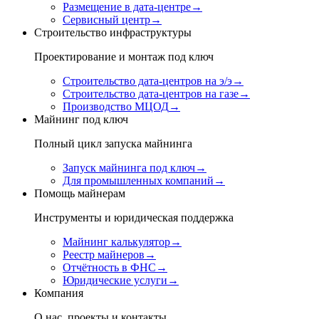
Размещение в дата-центре
→
Сервисный центр
→
Строительство инфраструктуры
Проектирование и монтаж под ключ
Строительство дата-центров на э/э
→
Строительство дата-центров на газе
→
Производство МЦОД
→
Майнинг под ключ
Полный цикл запуска майнинга
Запуск майнинга под ключ
→
Для промышленных компаний
→
Помощь майнерам
Инструменты и юридическая поддержка
Майнинг калькулятор
→
Реестр майнеров
→
Отчётность в ФНС
→
Юридические услуги
→
Компания
О нас, проекты и контакты