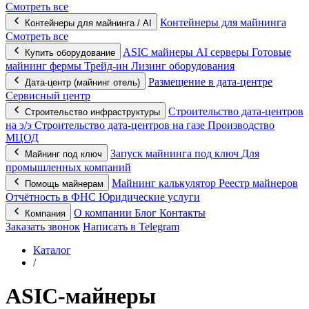
Смотреть все
Контейнеры для майнинга
Контейнеры для майнинга / AI
Смотреть все
ASIC майнеры
AI серверы
Готовые
Купить оборудование
майнинг фермы
Трейд-ин
Лизинг оборудования
Размещение в дата-центре
Дата-центр (майнинг отель)
Сервисный центр
Строительство дата-центров
Строительство инфраструктуры
на э/э
Строительство дата-центров на газе
Производство
МЦОД
Запуск майнинга под ключ
Для
Майнинг под ключ
промышленных компаний
Майнинг калькулятор
Реестр майнеров
Помощь майнерам
Отчётность в ФНС
Юридические услуги
О компании
Блог
Контакты
Компания
Заказать звонок
Написать в Telegram
Каталог
/
ASIC-майнеры