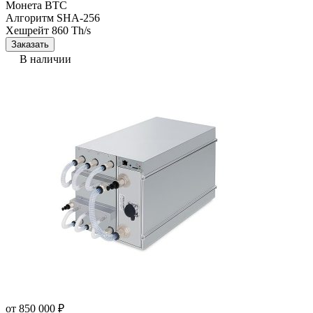
Монета
BTC
Алгоритм
SHA-256
Хешрейт
860 Th/s
Заказать
В наличии
от
850 000
₽