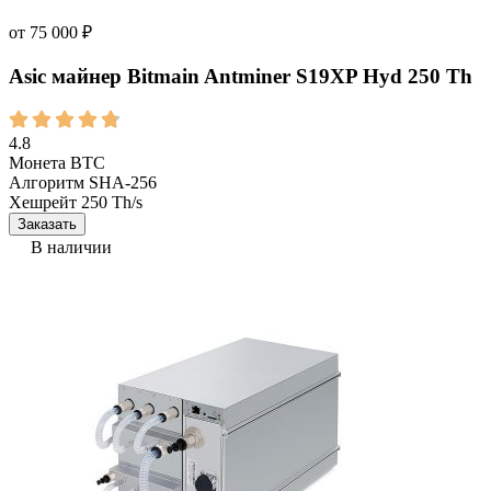
от
75 000
₽
Asic майнер Bitmain Antminer S19XP Hyd 250 Th
4.8
Монета
BTC
Алгоритм
SHA-256
Хешрейт
250 Th/s
Заказать
В наличии