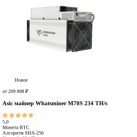
Новое
от
209 898
₽
Asic майнер Whatsminer M70S 234 TH/s
5.0
Монета
BTC
Алгоритм
SHA-256