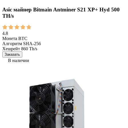
Asic майнер Bitmain Antminer S21 XP+ Hyd 500
TH/s
4.8
Монета
BTC
Алгоритм
SHA-256
Хешрейт
860 Th/s
Заказать
В наличии