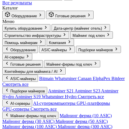
Все результаты
Каталог
Оборудование
Готовые решения
Меню
Купить оборудование
Дата-центр (майнинг отель)
Строительство инфраструктуры
Майнинг под ключ
Помощь майнерам
Компания
Оборудование
ASIC-майнеры
Подборки майнеров
AI‑серверы
Готовые решения
Майнинг-фермы под ключ
Контейнеры для майнинга / AI
Bitmain
Whatsminer
Canaan
ElphaPex
Bitdeer
ASIC-майнеры
Смотреть все
Antminer S21
Antminer S23
Antminer
Подборки майнеров
Hydro
Antminer S19
Whatsminer Hydro
Смотреть все
AI‑суперкомпьютеры
GPU‑платформы
AI‑серверы
GPU‑серверы
Смотреть все
Майнинг ферма (10 ASIC)
Майнинг-фермы под ключ
Майнинг ферма (30 ASIC)
Майнинг ферма (50 ASIC)
Майнинг ферма (100 ASIC)
Майнинг ферма (300 ASIC)