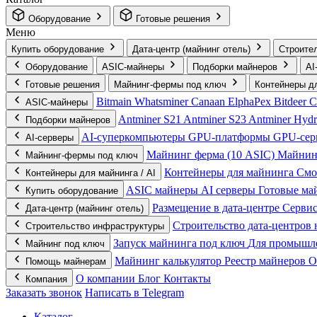
Оборудование
Готовые решения
Меню
Купить оборудование
Дата-центр (майнинг отель)
Строите
Оборудование
ASIC-майнеры
Подборки майнеров
AI
Готовые решения
Майнинг-фермы под ключ
Контейнеры дл
Bitmain
Whatsminer
Canaan
ElphaPex
Bitdeer
С
ASIC-майнеры
Antminer S21
Antminer S23
Antminer Hyd
Подборки майнеров
AI‑суперкомпьютеры
GPU‑платформы
GPU‑се
AI‑серверы
Майнинг ферма (10 ASIC)
Майнин
Майнинг-фермы под ключ
Контейнеры для майнинга
Смо
Контейнеры для майнинга / AI
ASIC майнеры
AI серверы
Готовые м
Купить оборудование
Размещение в дата-центре
Серви
Дата-центр (майнинг отель)
Строительство дата-центров 
Строительство инфраструктуры
Запуск майнинга под ключ
Для промышл
Майнинг под ключ
Майнинг калькулятор
Реестр майнеров
О
Помощь майнерам
О компании
Блог
Контакты
Компания
Заказать звонок
Написать в Telegram
Каталог