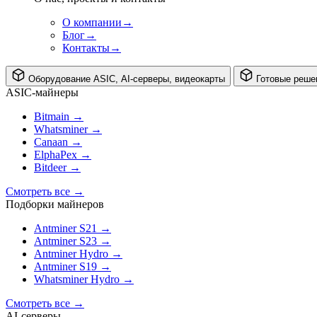
О компании
→
Блог
→
Контакты
→
Оборудование
ASIC, AI-серверы, видеокарты
Готовые реше
ASIC-майнеры
Bitmain
→
Whatsminer
→
Canaan
→
ElphaPex
→
Bitdeer
→
Смотреть все
→
Подборки майнеров
Antminer S21
→
Antminer S23
→
Antminer Hydro
→
Antminer S19
→
Whatsminer Hydro
→
Смотреть все
→
AI‑серверы