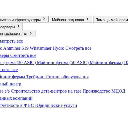
льство инфраструктуры
Майнинг под ключ
Помощь майнерам
‑серверы
я майнинга / AI
мотреть все
ro
Antminer S19
Whatsminer Hydro
Смотреть все
рверы
Смотреть все
г ферма (30 ASIC)
Майнинг ферма (50 ASIC)
Майнинг ферма (1
треть все
айнинг фермы
Трейд-ин
Лизинг оборудования
сный центр
на э/э
Строительство дата-центров на газе
Производство МЦОД
енных компаний
тчётность в ФНС
Юридические услуги