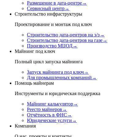
Размещение в дата-центре
→
Сервисный центр
→
Строительство инфраструктуры
Проектирование и монтаж под ключ
Строительство дата-центров на э/э
→
Строительство дата-центров на газе
→
Производство МЦОД
→
Майнинг под ключ
Полный цикл запуска майнинга
Запуск майнинга под ключ
→
Для промышленных компаний
→
Помощь майнерам
Инструменты и юридическая поддержка
Майнинг калькулятор
→
Реестр майнеров
→
Отчётность в ФНС
→
Юридические услуги
→
Компания
О нас, проекты и контакты