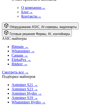
О компании
→
Блог
→
Контакты
→
Оборудование
ASIC, AI-серверы, видеокарты
Готовые решения
Фермы, AI, контейнеры
ASIC-майнеры
Bitmain
→
Whatsminer
→
Canaan
→
ElphaPex
→
Bitdeer
→
Смотреть все
→
Подборки майнеров
Antminer S21
→
Antminer S23
→
Antminer Hydro
→
Antminer S19
→
Whatsminer Hydro
→