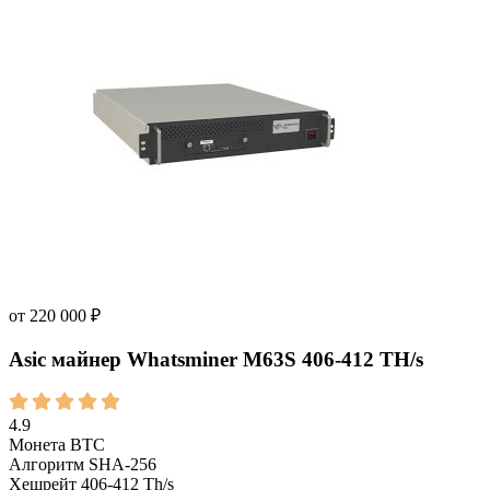
от
220 000
₽
Asic майнер Whatsminer M63S 406-412 TH/s
4.9
Монета
BTC
Алгоритм
SHA-256
Хешрейт
406-412 Th/s