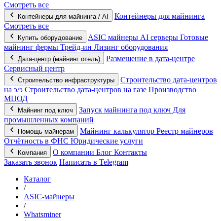
Смотреть все
Контейнеры для майнинга
Контейнеры для майнинга / AI
Смотреть все
ASIC майнеры
AI серверы
Готовые
Купить оборудование
майнинг фермы
Трейд-ин
Лизинг оборудования
Размещение в дата-центре
Дата-центр (майнинг отель)
Сервисный центр
Строительство дата-центров
Строительство инфраструктуры
на э/э
Строительство дата-центров на газе
Производство
МЦОД
Запуск майнинга под ключ
Для
Майнинг под ключ
промышленных компаний
Майнинг калькулятор
Реестр майнеров
Помощь майнерам
Отчётность в ФНС
Юридические услуги
О компании
Блог
Контакты
Компания
Заказать звонок
Написать в Telegram
Каталог
/
ASIC-майнеры
/
Whatsminer