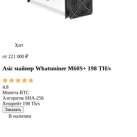
Хит
от
221 000
₽
Asic майнер Whatsminer M60S+ 198 TH/s
4.8
Монета
BTC
Алгоритм
SHA-256
Хешрейт
198 Th/s
Заказать
В наличии