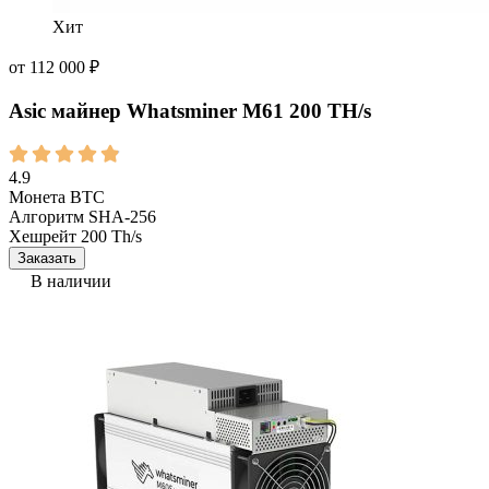
Хит
от
112 000
₽
Asic майнер Whatsminer М61 200 TH/s
4.9
Монета
BTC
Алгоритм
SHA-256
Хешрейт
200 Th/s
Заказать
В наличии