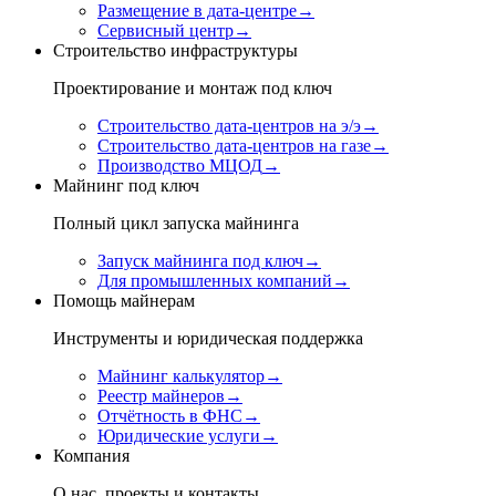
Размещение в дата-центре
→
Сервисный центр
→
Строительство инфраструктуры
Проектирование и монтаж под ключ
Строительство дата-центров на э/э
→
Строительство дата-центров на газе
→
Производство МЦОД
→
Майнинг под ключ
Полный цикл запуска майнинга
Запуск майнинга под ключ
→
Для промышленных компаний
→
Помощь майнерам
Инструменты и юридическая поддержка
Майнинг калькулятор
→
Реестр майнеров
→
Отчётность в ФНС
→
Юридические услуги
→
Компания
О нас, проекты и контакты