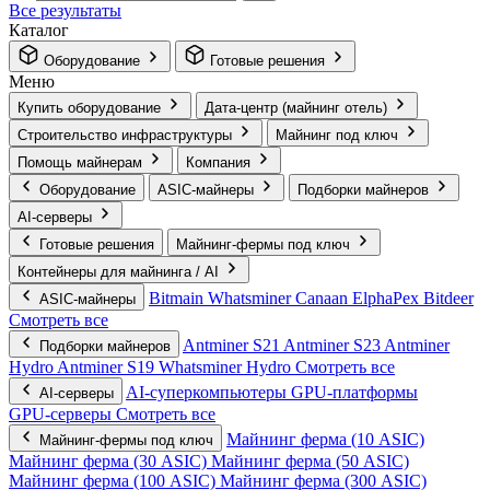
Все результаты
Каталог
Оборудование
Готовые решения
Меню
Купить оборудование
Дата-центр (майнинг отель)
Строительство инфраструктуры
Майнинг под ключ
Помощь майнерам
Компания
Оборудование
ASIC-майнеры
Подборки майнеров
AI‑серверы
Готовые решения
Майнинг-фермы под ключ
Контейнеры для майнинга / AI
Bitmain
Whatsminer
Canaan
ElphaPex
Bitdeer
ASIC-майнеры
Смотреть все
Antminer S21
Antminer S23
Antminer
Подборки майнеров
Hydro
Antminer S19
Whatsminer Hydro
Смотреть все
AI‑суперкомпьютеры
GPU‑платформы
AI‑серверы
GPU‑серверы
Смотреть все
Майнинг ферма (10 ASIC)
Майнинг-фермы под ключ
Майнинг ферма (30 ASIC)
Майнинг ферма (50 ASIC)
Майнинг ферма (100 ASIC)
Майнинг ферма (300 ASIC)