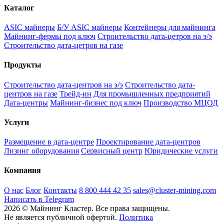
Каталог
ASIC майнеры
Б/У ASIC майнеры
Контейнеры для майнинга
Майнинг-фермы под ключ
Строительство дата-цетров на э/э
Строительство дата-цетров на газе
Продукты
Строительство дата-центров на э/э
Строительство дата-
центров на газе
Трейд-ин
Для промышленных предприятий
Дата-центры
Майнинг-бизнес под ключ
Производство МЦОД
Услуги
Размещение в дата-центре
Проектирование дата-центров
Лизинг оборудования
Сервисный центр
Юридические услуги
Компания
О нас
Блог
Контакты
8 800 444 42 35
sales@cluster-mining.com
Написать в Telegram
2026 © Майнинг Кластер. Все права защищены.
Не является публичной офертой.
Политика