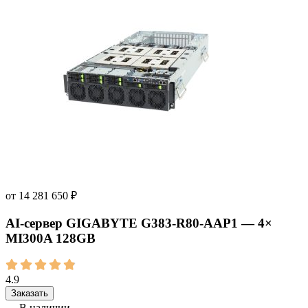
от
14 281 650
₽
AI‑сервер GIGABYTE G383-R80-AAP1 — 4×
MI300A 128GB
4.9
Заказать
В наличии