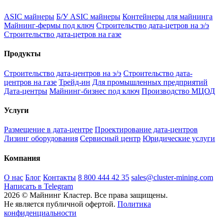
ASIC майнеры
Б/У ASIC майнеры
Контейнеры для майнинга
Майнинг-фермы под ключ
Строительство дата-цетров на э/э
Строительство дата-цетров на газе
Продукты
Строительство дата-центров на э/э
Строительство дата-
центров на газе
Трейд-ин
Для промышленных предприятий
Дата-центры
Майнинг-бизнес под ключ
Производство МЦОД
Услуги
Размещение в дата-центре
Проектирование дата-центров
Лизинг оборудования
Сервисный центр
Юридические услуги
Компания
О нас
Блог
Контакты
8 800 444 42 35
sales@cluster-mining.com
Написать в Telegram
2026 © Майнинг Кластер. Все права защищены.
Не является публичной офертой.
Политика
конфиденциальности