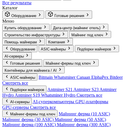
Все результаты
Каталог
Оборудование
Готовые решения
Меню
Купить оборудование
Дата-центр (майнинг отель)
Строительство инфраструктуры
Майнинг под ключ
Помощь майнерам
Компания
Оборудование
ASIC-майнеры
Подборки майнеров
AI‑серверы
Готовые решения
Майнинг-фермы под ключ
Контейнеры для майнинга / AI
Bitmain
Whatsminer
Canaan
ElphaPex
Bitdeer
ASIC-майнеры
Смотреть все
Antminer S21
Antminer S23
Antminer
Подборки майнеров
Hydro
Antminer S19
Whatsminer Hydro
Смотреть все
AI‑суперкомпьютеры
GPU‑платформы
AI‑серверы
GPU‑серверы
Смотреть все
Майнинг ферма (10 ASIC)
Майнинг-фермы под ключ
Майнинг ферма (30 ASIC)
Майнинг ферма (50 ASIC)
Майнинг ферма (100 ASIC)
Майнинг ферма (300 ASIC)