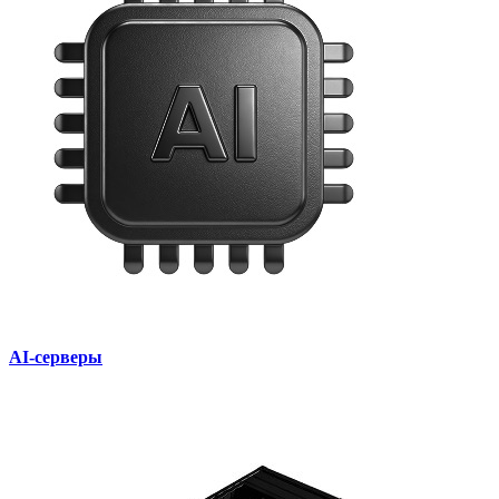
AI‑серверы