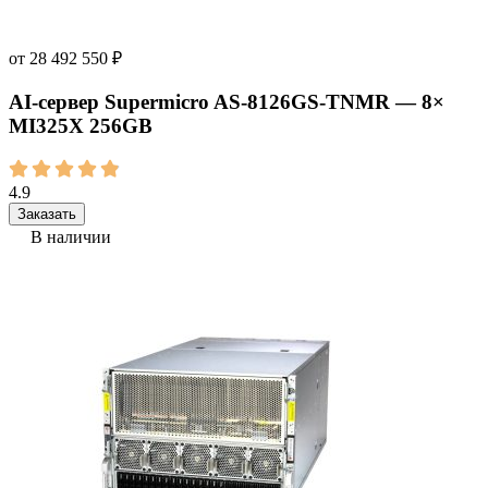
от
28 492 550
₽
AI‑сервер Supermicro AS-8126GS-TNMR — 8×
MI325X 256GB
4.9
Заказать
В наличии