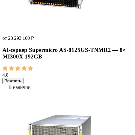
от
23 293 100
₽
AI‑сервер Supermicro AS-8125GS-TNMR2 — 8×
MI300X 192GB
4.8
Заказать
В наличии