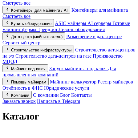
Смотреть все
Контейнеры для майнинга
Контейнеры для майнинга / AI
Смотреть все
ASIC майнеры
AI серверы
Готовые
Купить оборудование
майнинг фермы
Трейд-ин
Лизинг оборудования
Размещение в дата-центре
Дата-центр (майнинг отель)
Сервисный центр
Строительство дата-центров
Строительство инфраструктуры
на э/э
Строительство дата-центров на газе
Производство
МЦОД
Запуск майнинга под ключ
Для
Майнинг под ключ
промышленных компаний
Майнинг калькулятор
Реестр майнеров
Помощь майнерам
Отчётность в ФНС
Юридические услуги
О компании
Блог
Контакты
Компания
Заказать звонок
Написать в Telegram
Каталог