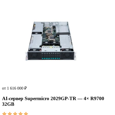
от
1 616 000
₽
AI‑сервер Supermicro 2029GP-TR — 4× R9700
32GB