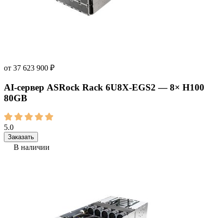
от
37 623 900
₽
AI‑сервер ASRock Rack 6U8X-EGS2 — 8× H100
80GB
5.0
Заказать
В наличии