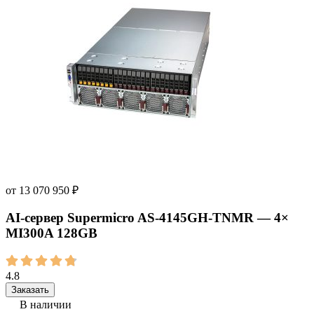
от
13 070 950
₽
AI‑сервер Supermicro AS-4145GH-TNMR — 4×
MI300A 128GB
4.8
Заказать
В наличии