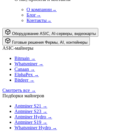
О компании
→
Блог
→
Контакты
→
Оборудование
ASIC, AI-серверы, видеокарты
Готовые решения
Фермы, AI, контейнеры
ASIC-майнеры
Bitmain
→
Whatsminer
→
Canaan
→
ElphaPex
→
Bitdeer
→
Смотреть все
→
Подборки майнеров
Antminer S21
→
Antminer S23
→
Antminer Hydro
→
Antminer S19
→
Whatsminer Hydro
→