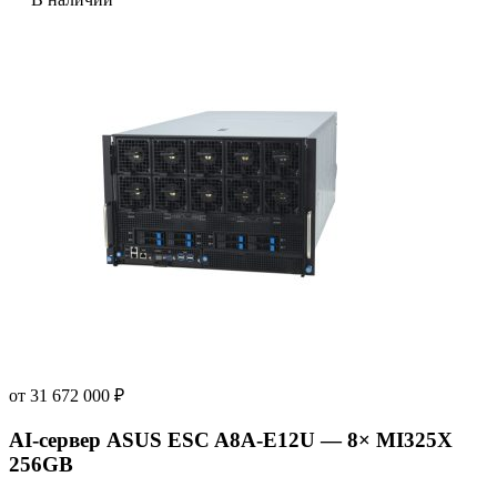
от
31 672 000
₽
AI‑сервер ASUS ESC A8A-E12U — 8× MI325X
256GB