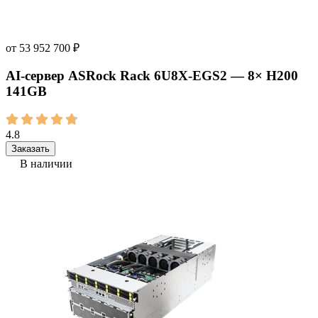
от
53 952 700
₽
AI‑сервер ASRock Rack 6U8X-EGS2 — 8× H200
141GB
4.8
Заказать
В наличии