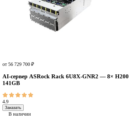
от
56 729 700
₽
AI‑сервер ASRock Rack 6U8X-GNR2 — 8× H200
141GB
4.9
Заказать
В наличии