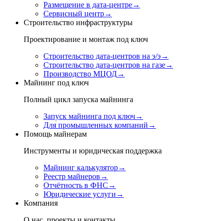
Размещение в дата-центре
→
Сервисный центр
→
Строительство инфраструктуры
Проектирование и монтаж под ключ
Строительство дата-центров на э/э
→
Строительство дата-центров на газе
→
Производство МЦОД
→
Майнинг под ключ
Полный цикл запуска майнинга
Запуск майнинга под ключ
→
Для промышленных компаний
→
Помощь майнерам
Инструменты и юридическая поддержка
Майнинг калькулятор
→
Реестр майнеров
→
Отчётность в ФНС
→
Юридические услуги
→
Компания
О нас, проекты и контакты