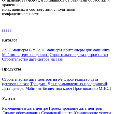
Отправляя эту форму, я соглашаюсь с правилами обработки и
хранения
моих данных в соответствии с политикой
конфиденциальности
i
i
i
i
i
Каталог
ASIC майнеры
Б/У ASIC майнеры
Контейнеры для майнинга
Майнинг-фермы под ключ
Строительство дата-цетров на э/э
Строительство дата-цетров на газе
Продукты
Строительство дата-центров на э/э
Строительство дата-
центров на газе
Трейд-ин
Для промышленных предприятий
Дата-центры
Майнинг-бизнес под ключ
Производство МЦОД
Услуги
Размещение в дата-центре
Проектирование дата-центров
Лизинг оборудования
Сервисный центр
Юридические услуги