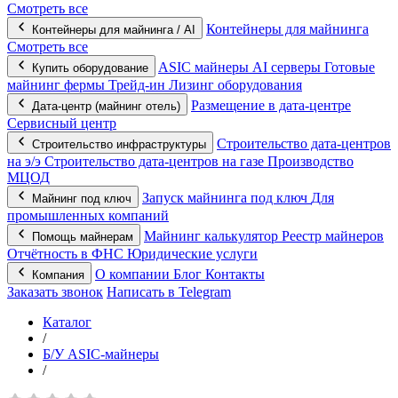
Смотреть все
Контейнеры для майнинга
Контейнеры для майнинга / AI
Смотреть все
ASIC майнеры
AI серверы
Готовые
Купить оборудование
майнинг фермы
Трейд-ин
Лизинг оборудования
Размещение в дата-центре
Дата-центр (майнинг отель)
Сервисный центр
Строительство дата-центров
Строительство инфраструктуры
на э/э
Строительство дата-центров на газе
Производство
МЦОД
Запуск майнинга под ключ
Для
Майнинг под ключ
промышленных компаний
Майнинг калькулятор
Реестр майнеров
Помощь майнерам
Отчётность в ФНС
Юридические услуги
О компании
Блог
Контакты
Компания
Заказать звонок
Написать в Telegram
Каталог
/
Б/У ASIC-майнеры
/