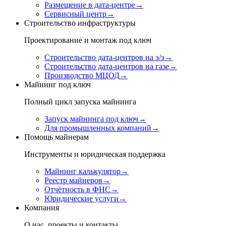
Размещение в дата-центре
→
Сервисный центр
→
Строительство инфраструктуры
Проектирование и монтаж под ключ
Строительство дата-центров на э/э
→
Строительство дата-центров на газе
→
Производство МЦОД
→
Майнинг под ключ
Полный цикл запуска майнинга
Запуск майнинга под ключ
→
Для промышленных компаний
→
Помощь майнерам
Инструменты и юридическая поддержка
Майнинг калькулятор
→
Реестр майнеров
→
Отчётность в ФНС
→
Юридические услуги
→
Компания
О нас, проекты и контакты