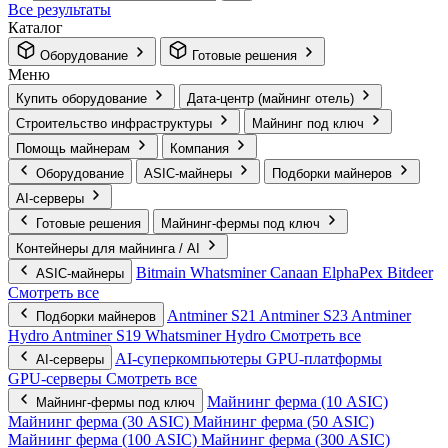
Все результаты
Каталог
Оборудование
Готовые решения
Меню
Купить оборудование
Дата-центр (майнинг отель)
Строительство инфраструктуры
Майнинг под ключ
Помощь майнерам
Компания
Оборудование
ASIC-майнеры
Подборки майнеров
AI‑серверы
Готовые решения
Майнинг-фермы под ключ
Контейнеры для майнинга / AI
Bitmain
Whatsminer
Canaan
ElphaPex
Bitdeer
ASIC-майнеры
Смотреть все
Antminer S21
Antminer S23
Antminer
Подборки майнеров
Hydro
Antminer S19
Whatsminer Hydro
Смотреть все
AI‑суперкомпьютеры
GPU‑платформы
AI‑серверы
GPU‑серверы
Смотреть все
Майнинг ферма (10 ASIC)
Майнинг-фермы под ключ
Майнинг ферма (30 ASIC)
Майнинг ферма (50 ASIC)
Майнинг ферма (100 ASIC)
Майнинг ферма (300 ASIC)