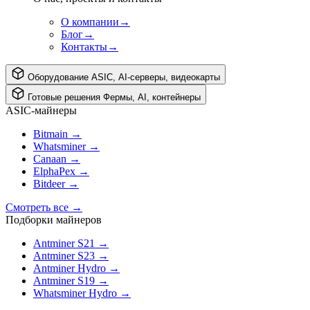
О компании
→
Блог
→
Контакты
→
Оборудование
ASIC, AI-серверы, видеокарты
Готовые решения
Фермы, AI, контейнеры
ASIC-майнеры
Bitmain
→
Whatsminer
→
Canaan
→
ElphaPex
→
Bitdeer
→
Смотреть все
→
Подборки майнеров
Antminer S21
→
Antminer S23
→
Antminer Hydro
→
Antminer S19
→
Whatsminer Hydro
→