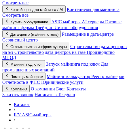
Смотреть все
Контейнеры для майнинга
Контейнеры для майнинга / AI
Смотреть все
ASIC майнеры
AI серверы
Готовые
Купить оборудование
майнинг фермы
Трейд-ин
Лизинг оборудования
Размещение в дата-центре
Дата-центр (майнинг отель)
Сервисный центр
Строительство дата-центров
Строительство инфраструктуры
на э/э
Строительство дата-центров на газе
Производство
МЦОД
Запуск майнинга под ключ
Для
Майнинг под ключ
промышленных компаний
Майнинг калькулятор
Реестр майнеров
Помощь майнерам
Отчётность в ФНС
Юридические услуги
О компании
Блог
Контакты
Компания
Заказать звонок
Написать в Telegram
Каталог
/
Б/У ASIC-майнеры
/