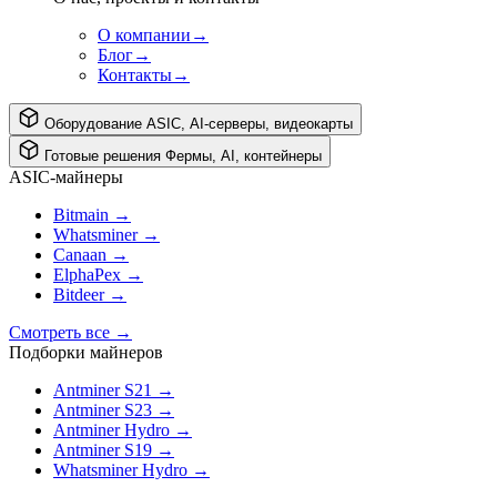
О компании
→
Блог
→
Контакты
→
Оборудование
ASIC, AI-серверы, видеокарты
Готовые решения
Фермы, AI, контейнеры
ASIC-майнеры
Bitmain
→
Whatsminer
→
Canaan
→
ElphaPex
→
Bitdeer
→
Смотреть все
→
Подборки майнеров
Antminer S21
→
Antminer S23
→
Antminer Hydro
→
Antminer S19
→
Whatsminer Hydro
→