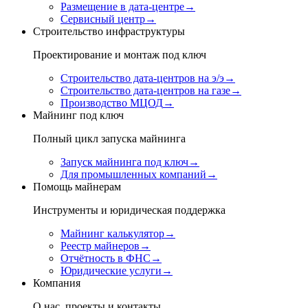
Размещение в дата-центре
→
Сервисный центр
→
Строительство инфраструктуры
Проектирование и монтаж под ключ
Строительство дата-центров на э/э
→
Строительство дата-центров на газе
→
Производство МЦОД
→
Майнинг под ключ
Полный цикл запуска майнинга
Запуск майнинга под ключ
→
Для промышленных компаний
→
Помощь майнерам
Инструменты и юридическая поддержка
Майнинг калькулятор
→
Реестр майнеров
→
Отчётность в ФНС
→
Юридические услуги
→
Компания
О нас, проекты и контакты