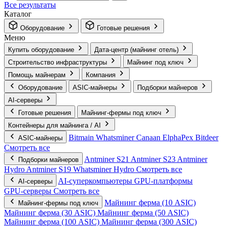
Все результаты
Каталог
Оборудование
Готовые решения
Меню
Купить оборудование
Дата-центр (майнинг отель)
Строительство инфраструктуры
Майнинг под ключ
Помощь майнерам
Компания
Оборудование
ASIC-майнеры
Подборки майнеров
AI‑серверы
Готовые решения
Майнинг-фермы под ключ
Контейнеры для майнинга / AI
Bitmain
Whatsminer
Canaan
ElphaPex
Bitdeer
ASIC-майнеры
Смотреть все
Antminer S21
Antminer S23
Antminer
Подборки майнеров
Hydro
Antminer S19
Whatsminer Hydro
Смотреть все
AI‑суперкомпьютеры
GPU‑платформы
AI‑серверы
GPU‑серверы
Смотреть все
Майнинг ферма (10 ASIC)
Майнинг-фермы под ключ
Майнинг ферма (30 ASIC)
Майнинг ферма (50 ASIC)
Майнинг ферма (100 ASIC)
Майнинг ферма (300 ASIC)