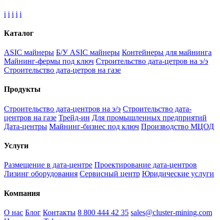
i
i
i
i
i
Каталог
ASIC майнеры
Б/У ASIC майнеры
Контейнеры для майнинга
Майнинг-фермы под ключ
Строительство дата-цетров на э/э
Строительство дата-цетров на газе
Продукты
Строительство дата-центров на э/э
Строительство дата-
центров на газе
Трейд-ин
Для промышленных предприятий
Дата-центры
Майнинг-бизнес под ключ
Производство МЦОД
Услуги
Размещение в дата-центре
Проектирование дата-центров
Лизинг оборудования
Сервисный центр
Юридические услуги
Компания
О нас
Блог
Контакты
8 800 444 42 35
sales@cluster-mining.com