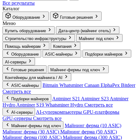
Все результаты
Каталог
Оборудование
Готовые решения
Меню
Купить оборудование
Дата-центр (майнинг отель)
Строительство инфраструктуры
Майнинг под ключ
Помощь майнерам
Компания
Оборудование
ASIC-майнеры
Подборки майнеров
AI‑серверы
Готовые решения
Майнинг-фермы под ключ
Контейнеры для майнинга / AI
Bitmain
Whatsminer
Canaan
ElphaPex
Bitdeer
ASIC-майнеры
Смотреть все
Antminer S21
Antminer S23
Antminer
Подборки майнеров
Hydro
Antminer S19
Whatsminer Hydro
Смотреть все
AI‑суперкомпьютеры
GPU‑платформы
AI‑серверы
GPU‑серверы
Смотреть все
Майнинг ферма (10 ASIC)
Майнинг-фермы под ключ
Майнинг ферма (30 ASIC)
Майнинг ферма (50 ASIC)
Майнинг ферма (100 ASIC)
Майнинг ферма (300 ASIC)