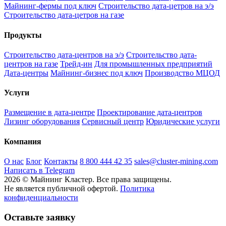
Майнинг-фермы под ключ
Строительство дата-цетров на э/э
Строительство дата-цетров на газе
Продукты
Строительство дата-центров на э/э
Строительство дата-
центров на газе
Трейд-ин
Для промышленных предприятий
Дата-центры
Майнинг-бизнес под ключ
Производство МЦОД
Услуги
Размещение в дата-центре
Проектирование дата-центров
Лизинг оборудования
Сервисный центр
Юридические услуги
Компания
О нас
Блог
Контакты
8 800 444 42 35
sales@cluster-mining.com
Написать в Telegram
2026 © Майнинг Кластер. Все права защищены.
Не является публичной офертой.
Политика
конфиденциальности
Оставьте заявку