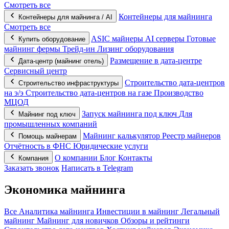
Смотреть все
Контейнеры для майнинга
Контейнеры для майнинга / AI
Смотреть все
ASIC майнеры
AI серверы
Готовые
Купить оборудование
майнинг фермы
Трейд-ин
Лизинг оборудования
Размещение в дата-центре
Дата-центр (майнинг отель)
Сервисный центр
Строительство дата-центров
Строительство инфраструктуры
на э/э
Строительство дата-центров на газе
Производство
МЦОД
Запуск майнинга под ключ
Для
Майнинг под ключ
промышленных компаний
Майнинг калькулятор
Реестр майнеров
Помощь майнерам
Отчётность в ФНС
Юридические услуги
О компании
Блог
Контакты
Компания
Заказать звонок
Написать в Telegram
Экономика майнинга
Все
Аналитика майнинга
Инвестиции в майнинг
Легальный
майнинг
Майнинг для новичков
Обзоры и рейтинги