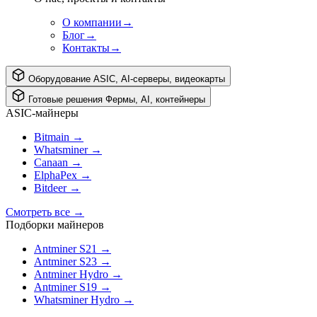
О компании
→
Блог
→
Контакты
→
Оборудование
ASIC, AI-серверы, видеокарты
Готовые решения
Фермы, AI, контейнеры
ASIC-майнеры
Bitmain
→
Whatsminer
→
Canaan
→
ElphaPex
→
Bitdeer
→
Смотреть все
→
Подборки майнеров
Antminer S21
→
Antminer S23
→
Antminer Hydro
→
Antminer S19
→
Whatsminer Hydro
→