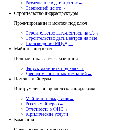
Размещение в дата-центре
→
Сервисный центр
→
Строительство инфраструктуры
Проектирование и монтаж под ключ
Строительство дата-центров на э/э
→
Строительство дата-центров на газе
→
Производство МЦОД
→
Майнинг под ключ
Полный цикл запуска майнинга
Запуск майнинга под ключ
→
Для промышленных компаний
→
Помощь майнерам
Инструменты и юридическая поддержка
Майнинг калькулятор
→
Реестр майнеров
→
Отчётность в ФНС
→
Юридические услуги
→
Компания
О нас, проекты и контакты